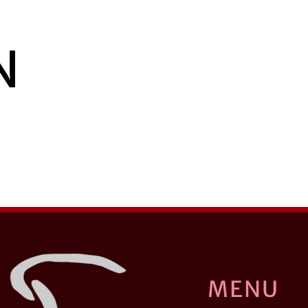
N
MENU